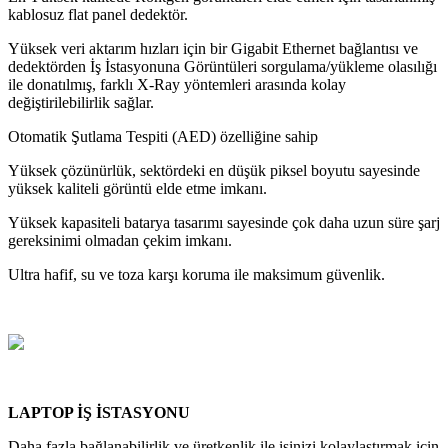
kablosuz flat panel dedektör.
Yüksek veri aktarım hızları için bir Gigabit Ethernet bağlantısı ve
dedektörden İş İstasyonuna Görüntüleri sorgulama/yükleme olasılığı
ile donatılmış, farklı X-Ray yöntemleri arasında kolay
değiştirilebilirlik sağlar.
Otomatik Şutlama Tespiti (AED) özelliğine sahip
Yüksek çözünürlük, sektördeki en düşük piksel boyutu sayesinde
yüksek kaliteli görüntü elde etme imkanı.
Yüksek kapasiteli batarya tasarımı sayesinde çok daha uzun süre şarj
gereksinimi olmadan çekim imkanı.
Ultra hafif, su ve toza karşı koruma ile maksimum güvenlik.
LAPTOP İŞ İSTASYONU
Daha fazla bağlanabilirlik ve üretkenlik ile işinizi kolaylaştırmak için