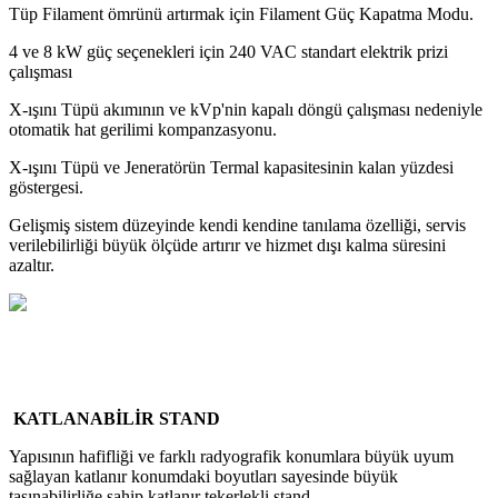
Tüp Filament ömrünü artırmak için Filament Güç Kapatma Modu.
4 ve 8 kW güç seçenekleri için 240 VAC standart elektrik prizi
çalışması
X-ışını Tüpü akımının ve kVp'nin kapalı döngü çalışması nedeniyle
otomatik hat gerilimi kompanzasyonu.
X-ışını Tüpü ve Jeneratörün Termal kapasitesinin kalan yüzdesi
göstergesi.
Gelişmiş sistem düzeyinde kendi kendine tanılama özelliği, servis
verilebilirliği büyük ölçüde artırır ve hizmet dışı kalma süresini
azaltır.
KATLANABİLİR STAND
Yapısının hafifliği ve farklı radyografik konumlara büyük uyum
sağlayan katlanır konumdaki boyutları sayesinde büyük
taşınabilirliğe sahip katlanır tekerlekli stand.