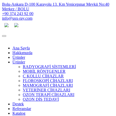
Bolu-Ankara D-100 Karayolu 13. Km Yenicepınar Mevkii No:40
Merkez / BOLU
+90 374 243 92 00
info@usx-ray.com
Ana Sayfa
Hakkımızda
Ürünler
Ürünler
RADYOGRAFİ SİSTEMLERİ
MOBİL RÖNTGENLER
C KOLLU CİHAZLAR
FLOROSKOPİ CİHAZLARI
MAMOGRAFİ CİHAZLARI
VETERİNER CİHAZLARI
OZON TERAPİ CİHAZLARI
OZON DİŞ TEDAVİ
Destek
Referanslar
Katalog