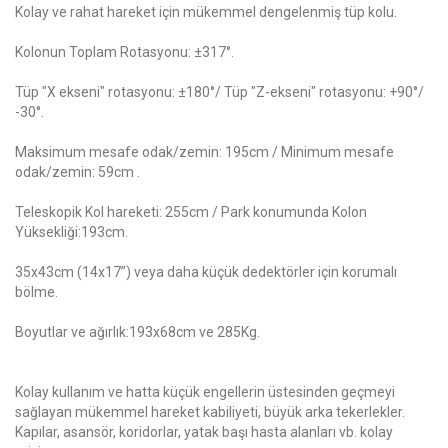
Kolay ve rahat hareket için mükemmel dengelenmiş tüp kolu.
Kolonun Toplam Rotasyonu: ±317°.
Tüp "X ekseni" rotasyonu: ±180°/ Tüp "Z-ekseni" rotasyonu: +90°/
-30°.
Maksimum mesafe odak/zemin: 195cm / Minimum mesafe
odak/zemin: 59cm .
Teleskopik Kol hareketi: 255cm / Park konumunda Kolon
Yüksekliği:193cm.
35x43cm (14x17”) veya daha küçük dedektörler için korumalı
bölme.
Boyutlar ve ağırlık:193x68cm ve 285Kg.
Kolay kullanım ve hatta küçük engellerin üstesinden geçmeyi
sağlayan mükemmel hareket kabiliyeti, büyük arka tekerlekler.
Kapılar, asansör, koridorlar, yatak başı hasta alanları vb. kolay